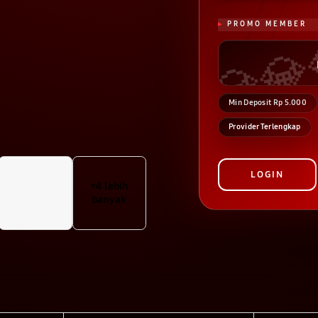
PROMO MEMBER
Min Deposit Rp 5.000
Provider Terlengkap
LOGIN
+4 lebih
banyak