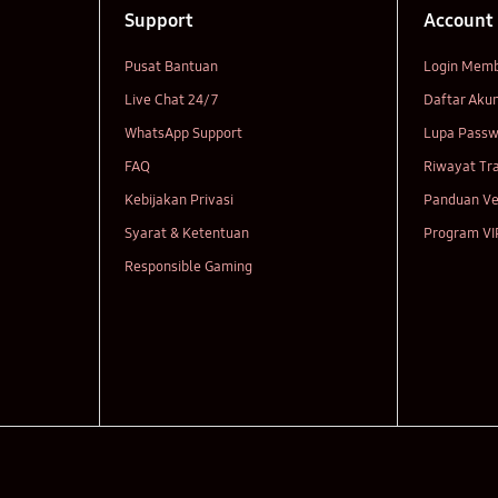
Support
Account
Pusat Bantuan
Login Mem
Live Chat 24/7
Daftar Aku
WhatsApp Support
Lupa Passw
FAQ
Riwayat Tr
Kebijakan Privasi
Panduan Ver
Syarat & Ketentuan
Program VI
Responsible Gaming