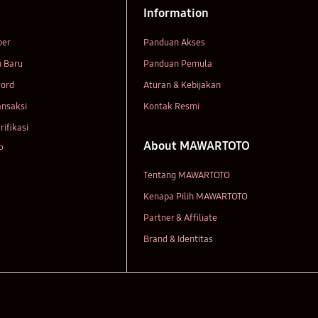
Information
ber
Panduan Akses
n Baru
Panduan Pemula
ord
Aturan & Kebijakan
ansaksi
Kontak Resmi
ifikasi
About MAWARTOTO
P
Tentang MAWARTOTO
Kenapa Pilih MAWARTOTO
Partner & Affiliate
Brand & Identitas